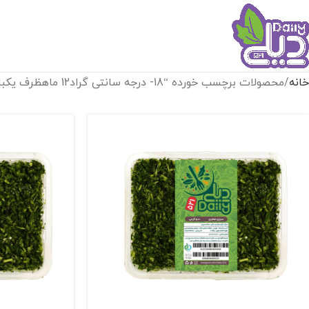
خانه
محصولات برچسب خورده “18- درجه سانتی گراد12 ماهظرف یکبار مصرف500 گرم”