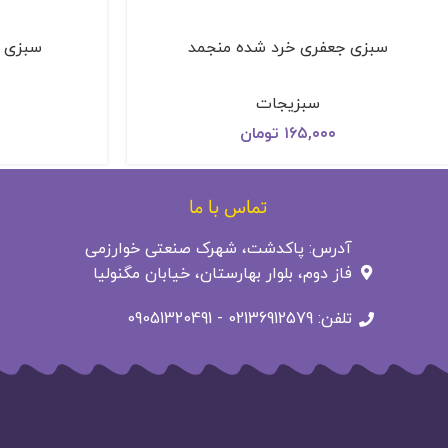
سبزی جعفری خرد شده منجمد
سبزی ش
سبزیجات
۱۶۵,۰۰۰
تومان
تماس با ما
آدرس: پاکدشت، شهرک صنعتی خوارزمی
فاز دوم، بلوار بهارستان، خیابان مگنولیا
تلفن: 02136912579 - 09051320491