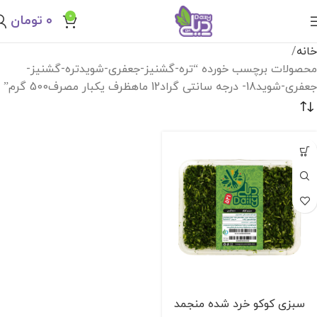
0
۰
تومان
خانه
محصولات برچسب خورده “تره-گشنیز-جعفری-شویدتره-گشنیز-
جعفری-شوید18- درجه سانتی گراد12 ماهظرف یکبار مصرف500 گرم”
سبزی كوكو خرد شده منجمد