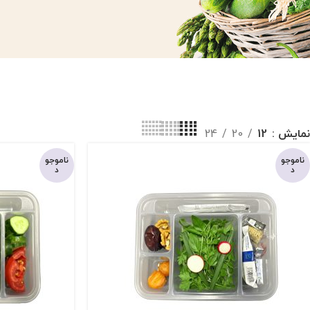
نمایش
12
20
24
ناموجو
ناموجو
د
د