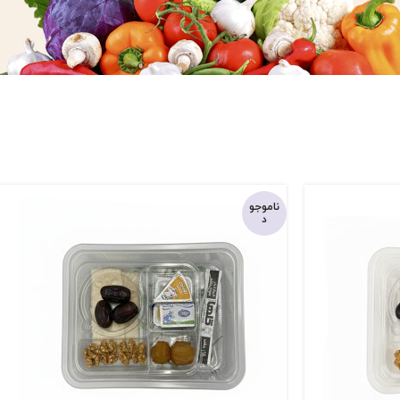
ناموجو
د