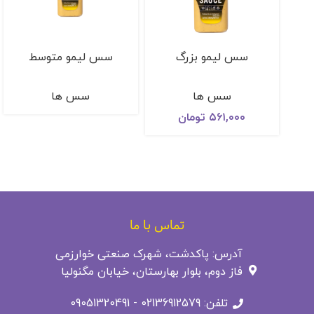
سس لیمو بزرگ
سس لیمو متوسط
سس ها
سس ها
۵۶۱,۰۰۰
تومان
تماس با ما
آدرس: پاکدشت، شهرک صنعتی خوارزمی
فاز دوم، بلوار بهارستان، خیابان مگنولیا
تلفن: 02136912579 - 09051320491