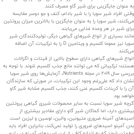
به عنوان جایگزینی برای شیر گاو مصرف کنند.
وقتی افراد شیر سویا را با شیر بادام، کنف و جو دوسر مقایسه
می‌کنند، شیر سویا را به عنوان جایگزین با بالاترین میزان پروتئین
برای شیر در هر وعده غذایی می‌یابند.
مانند بسیاری از انواع شیرهای گیاهی دیگر، تولیدکنندگان شیر
سویا نیز عموما کلسیم و ویتامین D را به ترکیبات آن اضافه
می‌کنند.
انواع شیرهای گیاهی دارای سطوح بالایی از فیتات و اگزالات
هستند؛ ترکیباتی که می توانند مانع جذب کلسیم شوند. با توجه به
بررسی سال 2019 در مجله Nutrients، آزمایش‌ها روی شیر سویا
نشان داد که علی‌رغم وجود این ترکیبات، در صورتی که سازندگان
آن را با کربنات کلسیم غنی کنند، جذب کلسیم مشابه شیر گاو
خواهد بود.
گرچه شیر سویا نسبت به سایر محصولات شیری گیاهی پروتئین
بیشتری دارد، اما کماکان شیر گاو دارای مقادیر بیشتری از
اسیدهای آمینه ضروری متیونین، والین، لوسین و لیزین است.
بدن آمینو اسیدهای ضروری را تولید نمی‌کند، بنابراین افراد باید
مطمئن شوند که به اندازه کافی از این اسیدهای آمینه در رژیم