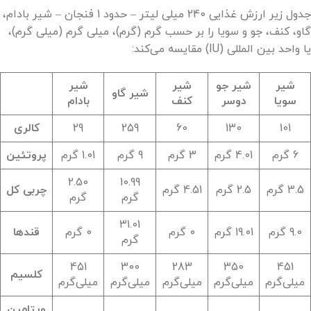
جدول زیر ارزش غذایی 240 میلی لیتر – حدود 1 فنجان – شیر بادام،
گاو، کنف، جو و سویا را بر حسب گرم (گرم)، میلی گرم (میلی گرم)،
یا واحد بین المللی (IU) مقایسه می‌کند:
شیر
شیر جو
شیر
شیر
شیر گاو
سویا
دوسر
کنف
بادام
101
130
60
259
29
کالری
6 گرم
4.01 گرم
3 گرم
9 گرم
1.01 گرم
پروتئین
2.50
10.99
3.5 گرم
2.5 گرم
4.51 گرم
چربی کل
گرم
گرم
31.01
9.0 گرم
19.01 گرم
0 گرم
0 گرم
قندها
گرم
451
300
283
350
451
کلسیم
میلی‌گرم
میلی‌گرم
میلی‌گرم
میلی‌گرم
میلی‌گرم
ویتامین