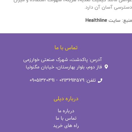
عواملی مانند کیفیت تغذیه، هزینه، سهولت استفاده و میزان
دسترسی آسان آن دارد.
منبع: سایت
Healthline
تماس با ما
آدرس: پاکدشت، شهرک صنعتی خوارزمی
فاز دوم، بلوار بهارستان، خیابان مگنولیا
تلفن: 02136912579 - 09051320491
درباره دیلی
درباره ما
تماس با ما
راه‌ های خرید